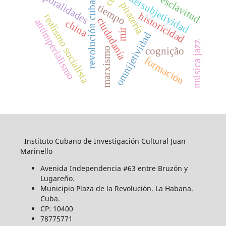
temporalidades
revolución cubana
intersubjetividad
esclavitud
piratería
tiempo
historicidad
realismo socialista
ciudadanía
antimperialismo
china
mir
omnijetividad
música jazz
marxismo
cognição
formación
Instituto Cubano de Investigación Cultural Juan
Marinello
Avenida Independencia #63 entre Bruzón y
Lugareño.
Municipio Plaza de la Revolución. La Habana.
Cuba.
CP: 10400
78775771