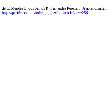
1.
de C. Mendes L, dos Santos R, Fernandes Pereira T. A aprendizagem 
https://perfiles.cult.cu/index.php/perfiles/article/view/256