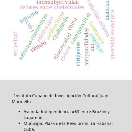
revolución cubana
marxismo
intersubjetividad
debates entre intelectuales
mirismo
inversión extranjera
antifascismo
omnijetividad
reformas económicas
ciudadanía
música jazz
china
cuba
formación
temporalidades
esclavitud
historicidad
cognição
tiempo
dirigentes
mir
chinos
Instituto Cubano de Investigación Cultural Juan
Marinello
Avenida Independencia #63 entre Bruzón y
Lugareño.
Municipio Plaza de la Revolución. La Habana.
Cuba.