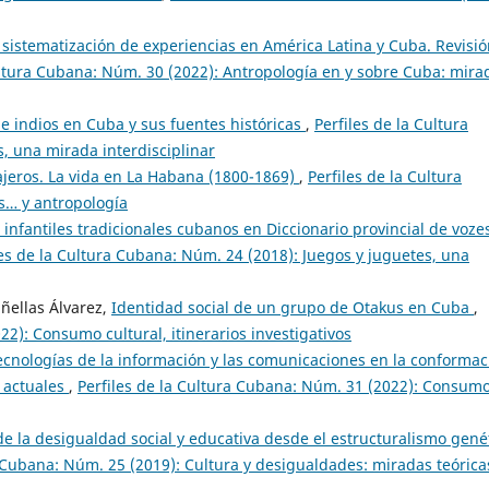
 sistematización de experiencias en América Latina y Cuba. Revisi
ultura Cubana: Núm. 30 (2022): Antropología en y sobre Cuba: mira
e indios en Cuba y sus fuentes históricas
,
Perfiles de la Cultura
, una mirada interdisciplinar
ajeros. La vida en La Habana (1800-1869)
,
Perfiles de la Cultura
os… y antropología
 infantiles tradicionales cubanos en Diccionario provincial de voze
les de la Cultura Cubana: Núm. 24 (2018): Juegos y juguetes, una
añellas Álvarez,
Identidad social de un grupo de Otakus en Cuba
,
22): Consumo cultural, itinerarios investigativos
ecnologías de la información y las comunicaciones en la conformac
 actuales
,
Perfiles de la Cultura Cubana: Núm. 31 (2022): Consum
de la desigualdad social y educativa desde el estructuralismo gené
a Cubana: Núm. 25 (2019): Cultura y desigualdades: miradas teórica