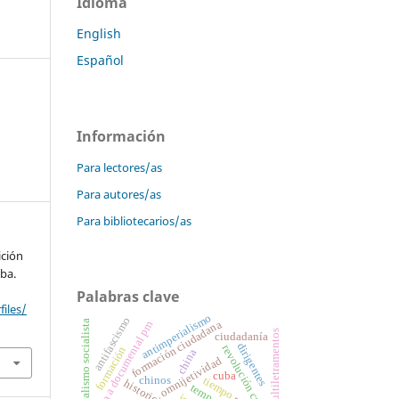
Idioma
English
Español
Información
Para lectores/as
Para autores/as
Para bibliotecarios/as
ición
ba.
Palabras clave
files/
antimperialismo
antifascismo
formación ciudadana
realismo socialista
censura a documental pm
multiletramentos
ciudadanía
dirigentes
revolución cubana
formación
china
omnijetividad
cuba
chinos
tiempo
historicidad