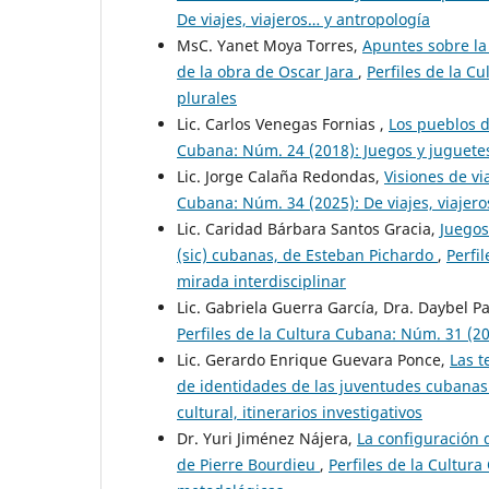
De viajes, viajeros… y antropología
MsC. Yanet Moya Torres,
Apuntes sobre la
de la obra de Oscar Jara
,
Perfiles de la C
plurales
Lic. Carlos Venegas Fornias ,
Los pueblos d
Cubana: Núm. 24 (2018): Juegos y juguetes
Lic. Jorge Calaña Redondas,
Visiones de vi
Cubana: Núm. 34 (2025): De viajes, viajer
Lic. Caridad Bárbara Santos Gracia,
Juegos
(sic) cubanas, de Esteban Pichardo
,
Perfi
mirada interdisciplinar
Lic. Gabriela Guerra García, Dra. Daybel P
Perfiles de la Cultura Cubana: Núm. 31 (20
Lic. Gerardo Enrique Guevara Ponce,
Las t
de identidades de las juventudes cubanas
cultural, itinerarios investigativos
Dr. Yuri Jiménez Nájera,
La configuración 
de Pierre Bourdieu
,
Perfiles de la Cultur