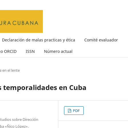
Declaración de malas practicas y ética
Comité evaluador
go ORCID
ISSN
Número actual
a en el lente
as temporalidades en Cuba
PDF
Estudios sobre Dirección
uba «Ñico López».