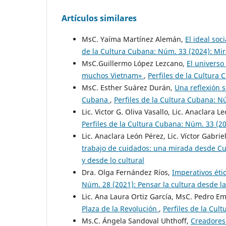
Artículos similares
MsC. Yaíma Martínez Alemán,
El ideal soc
de la Cultura Cubana: Núm. 33 (2024): Mira
MsC.Guillermo López Lezcano,
El universo
muchos Vietnam»
,
Perfiles de la Cultura
MsC. Esther Suárez Durán,
Una reflexión 
Cubana
,
Perfiles de la Cultura Cubana: N
Lic. Victor G. Oliva Vasallo, Lic. Anaclara L
Perfiles de la Cultura Cubana: Núm. 33 (202
Lic. Anaclara León Pérez, Lic. Víctor Gabrie
trabajo de cuidados: una mirada desde C
y desde lo cultural
Dra. Olga Fernández Ríos,
Imperativos étic
Núm. 28 (2021): Pensar la cultura desde la
Lic. Ana Laura Ortiz García, MsC. Pedro E
Plaza de la Revolución
,
Perfiles de la Cu
Ms.C. Ángela Sandoval Uhthoff,
Creadores 