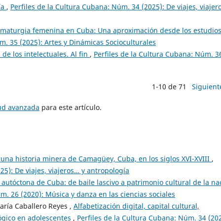
ía
,
Perfiles de la Cultura Cubana: Núm. 34 (2025): De viajes, viajer
maturgia femenina en Cuba: Una aproximación desde los estudio
m. 35 (2025): Artes y Dinámicas Socioculturales
 de los intelectuales. Al fin
,
Perfiles de la Cultura Cubana: Núm. 3
1-10 de 71
Siguient
tud avanzada
para este artículo.
una historia minera de Camagüey, Cuba, en los siglos XVI-XVIII
,
25): De viajes, viajeros… y antropología
autóctona de Cuba: de baile lascivo a patrimonio cultural de la na
m. 26 (2020): Música y danza en las ciencias sociales
María Caballero Reyes ,
Alfabetización digital, capital cultural,
ógico en adolescentes
,
Perfiles de la Cultura Cubana: Núm. 34 (202