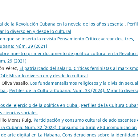
ial de la Revolución Cubana en la novela de los años sesenta
,
Perfi
r lo diverso en y desde lo cultural
 en que se inserta la revista Pensamiento Crítico: «crear dos, tres,
 Cubana: Núm. 29 (2021)
sobre nuestro primer documento de política cultural en la Revoluci
úm. 29 (2021)
eón Pérez,
El patriarcado del salario. Críticas feministas al marxism
4): Mirar lo diverso en y desde lo cultural
l Oliva Vasallo,
Los fundamentalismos religiosos y la división sexual
uba
,
Perfiles de la Cultura Cubana: Núm. 33 (2024): Mirar lo divers
os del ejercicio de la política en Cuba
,
Perfiles de la Cultura Cuba
s ciencias sociales
milio Moras Puig,
Participación y consumo cultural de adolescentes
ltura Cubana: Núm. 32 (2023): Consumo cultural y Educomunicación
de arte digital en La Habana. Consideraciones sobre la identidad 