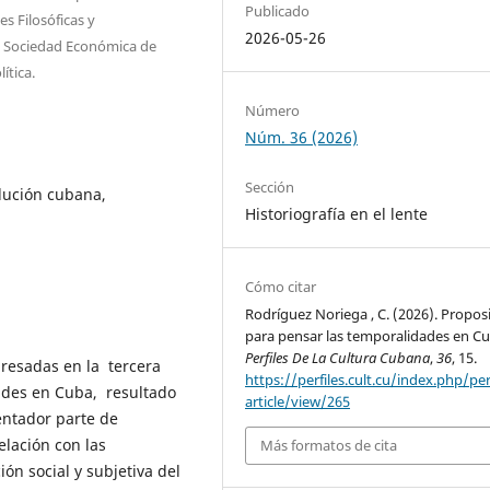
Publicado
s Filosóficas y
2026-05-26
la Sociedad Económica de
ítica.
Número
Núm. 36 (2026)
Sección
olución cubana,
Historiografía en el lente
Cómo citar
Rodríguez Noriega , C. (2026). Propos
para pensar las temporalidades en Cu
Perfiles De La Cultura Cubana
,
36
, 15.
resadas en la tercera
https://perfiles.cult.cu/index.php/per
ades en Cuba, resultado
article/view/265
sentador parte de
relación con las
Más formatos de cita
ón social y subjetiva del