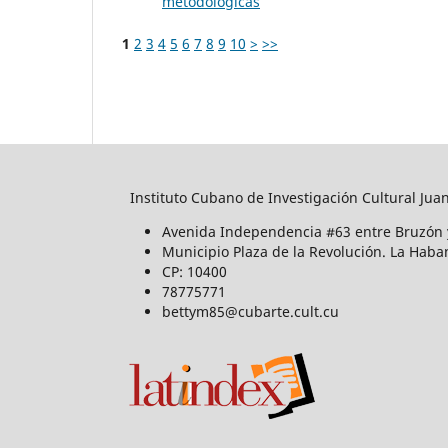
metodológicas
1
2
3
4
5
6
7
8
9
10
>
>>
Instituto Cubano de Investigación Cultural Jua
Avenida Independencia #63 entre Bruzón 
Municipio Plaza de la Revolución. La Haba
CP: 10400
78775771
bettym85@cubarte.cult.cu