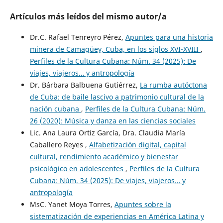
Artículos más leídos del mismo autor/a
Dr.C. Rafael Tenreyro Pérez,
Apuntes para una historia
minera de Camagüey, Cuba, en los siglos XVI-XVIII
,
Perfiles de la Cultura Cubana: Núm. 34 (2025): De
viajes, viajeros… y antropología
Dr. Bárbara Balbuena Gutiérrez,
La rumba autóctona
de Cuba: de baile lascivo a patrimonio cultural de la
nación cubana
,
Perfiles de la Cultura Cubana: Núm.
26 (2020): Música y danza en las ciencias sociales
Lic. Ana Laura Ortiz García, Dra. Claudia María
Caballero Reyes ,
Alfabetización digital, capital
cultural, rendimiento académico y bienestar
psicológico en adolescentes
,
Perfiles de la Cultura
Cubana: Núm. 34 (2025): De viajes, viajeros… y
antropología
MsC. Yanet Moya Torres,
Apuntes sobre la
sistematización de experiencias en América Latina y