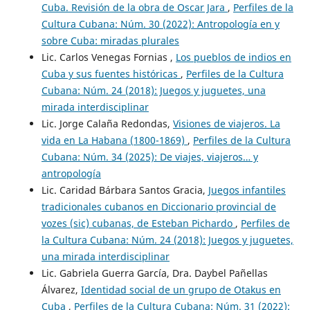
Cuba. Revisión de la obra de Oscar Jara
,
Perfiles de la
Cultura Cubana: Núm. 30 (2022): Antropología en y
sobre Cuba: miradas plurales
Lic. Carlos Venegas Fornias ,
Los pueblos de indios en
Cuba y sus fuentes históricas
,
Perfiles de la Cultura
Cubana: Núm. 24 (2018): Juegos y juguetes, una
mirada interdisciplinar
Lic. Jorge Calaña Redondas,
Visiones de viajeros. La
vida en La Habana (1800-1869)
,
Perfiles de la Cultura
Cubana: Núm. 34 (2025): De viajes, viajeros… y
antropología
Lic. Caridad Bárbara Santos Gracia,
Juegos infantiles
tradicionales cubanos en Diccionario provincial de
vozes (sic) cubanas, de Esteban Pichardo
,
Perfiles de
la Cultura Cubana: Núm. 24 (2018): Juegos y juguetes,
una mirada interdisciplinar
Lic. Gabriela Guerra García, Dra. Daybel Pañellas
Álvarez,
Identidad social de un grupo de Otakus en
Cuba
,
Perfiles de la Cultura Cubana: Núm. 31 (2022):