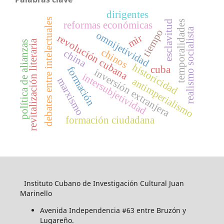
dirigentes
debates entre intelectuales
esclavitud
temporalidades
reformas económicas
realismo socialista
tiempo
omnijetividad
mir
revolución cubana
revitalización literaria
política de alianzas
chinos
china
historicidad
cuba
formación
inversión extranjera
intersubjetividad
marxismo
antimperialismo
formación ciudadana
Instituto Cubano de Investigación Cultural Juan
Marinello
Avenida Independencia #63 entre Bruzón y
Lugareño.