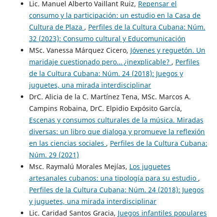
Lic. Manuel Alberto Vaillant Ruiz,
Repensar el
consumo y la participación: un estudio en la Casa de
Cultura de Plaza
,
Perfiles de la Cultura Cubana: Núm.
32 (2023): Consumo cultural y Educomunicación
MSc. Vanessa Márquez Cicero,
Jóvenes y reguetón. Un
maridaje cuestionado pero… ¿inexplicable?
,
Perfiles
de la Cultura Cubana: Núm. 24 (2018): Juegos y
juguetes, una mirada interdisciplinar
DrC. Alicia de la C. Martínez Tena, MSc. Marcos A.
Campins Robaina, DrC. Elpidio Expósito García,
Escenas y consumos culturales de la música. Miradas
diversas: un libro que dialoga y promueve la reflexión
en las ciencias sociales
,
Perfiles de la Cultura Cubana:
Núm. 29 (2021)
Msc. Raymalú Morales Mejías,
Los juguetes
artesanales cubanos: una tipología para su estudio
,
Perfiles de la Cultura Cubana: Núm. 24 (2018): Juegos
y juguetes, una mirada interdisciplinar
Lic. Caridad Santos Gracia,
Juegos infantiles populares