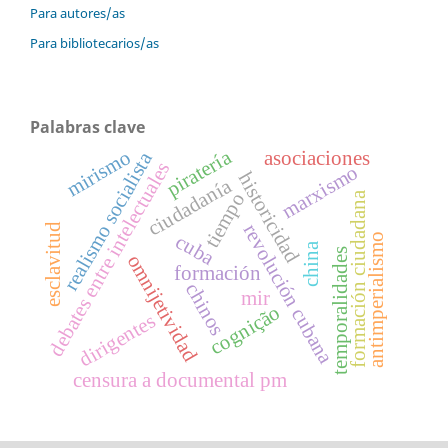
Para autores/as
Para bibliotecarios/as
Palabras clave
piratería
mirismo
asociaciones
realismo socialista
debates entre intelectuales
marxismo
historicidad
ciudadanía
tiempo
formación ciudadana
revolución cubana
esclavitud
cuba
antimperialismo
china
temporalidades
omnijetividad
formación
chinos
mir
cognição
dirigentes
censura a documental pm