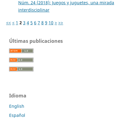
Núm. 24 (2018): Juegos y juguetes, una mirada
interdisciplinar
<<
<
1
2
3
4
5
6
7
8
9
10
>
>>
Últimas publicaciones
Idioma
English
Español