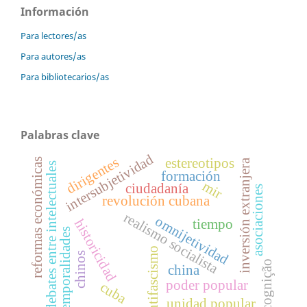
Información
Para lectores/as
Para autores/as
Para bibliotecarios/as
Palabras clave
intersubjetividad
dirigentes
estereotipos
reformas económicas
inversión extranjera
debates entre intelectuales
formación
mir
ciudadanía
asociaciones
revolución cubana
realismo socialista
omnijetividad
tiempo
historicidad
temporalidades
antifascismo
chinos
cognição
china
poder popular
cuba
unidad popular