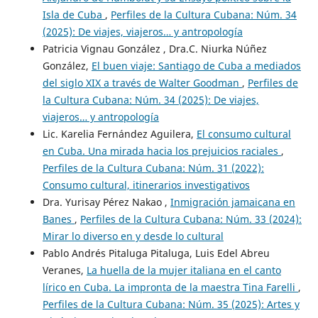
Isla de Cuba
,
Perfiles de la Cultura Cubana: Núm. 34
(2025): De viajes, viajeros… y antropología
Patricia Vignau González , Dra.C. Niurka Núñez
González,
El buen viaje: Santiago de Cuba a mediados
del siglo XIX a través de Walter Goodman
,
Perfiles de
la Cultura Cubana: Núm. 34 (2025): De viajes,
viajeros… y antropología
Lic. Karelia Fernández Aguilera,
El consumo cultural
en Cuba. Una mirada hacia los prejuicios raciales
,
Perfiles de la Cultura Cubana: Núm. 31 (2022):
Consumo cultural, itinerarios investigativos
Dra. Yurisay Pérez Nakao ,
Inmigración jamaicana en
Banes
,
Perfiles de la Cultura Cubana: Núm. 33 (2024):
Mirar lo diverso en y desde lo cultural
Pablo Andrés Pitaluga Pitaluga, Luis Edel Abreu
Veranes,
La huella de la mujer italiana en el canto
lírico en Cuba. La impronta de la maestra Tina Farelli
,
Perfiles de la Cultura Cubana: Núm. 35 (2025): Artes y