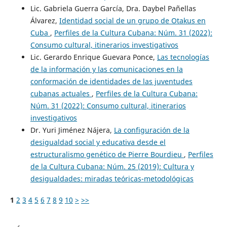
Lic. Gabriela Guerra García, Dra. Daybel Pañellas
Álvarez,
Identidad social de un grupo de Otakus en
Cuba
,
Perfiles de la Cultura Cubana: Núm. 31 (2022):
Consumo cultural, itinerarios investigativos
Lic. Gerardo Enrique Guevara Ponce,
Las tecnologías
de la información y las comunicaciones en la
conformación de identidades de las juventudes
cubanas actuales
,
Perfiles de la Cultura Cubana:
Núm. 31 (2022): Consumo cultural, itinerarios
investigativos
Dr. Yuri Jiménez Nájera,
La configuración de la
desigualdad social y educativa desde el
estructuralismo genético de Pierre Bourdieu
,
Perfiles
de la Cultura Cubana: Núm. 25 (2019): Cultura y
desigualdades: miradas teóricas-metodológicas
1
2
3
4
5
6
7
8
9
10
>
>>