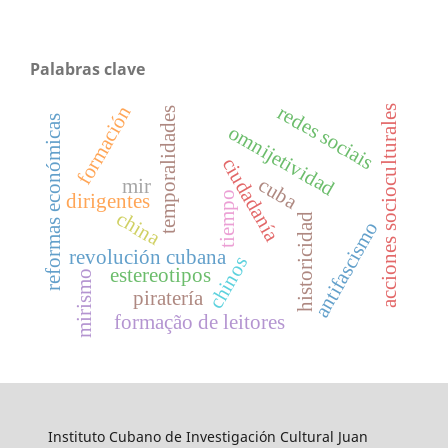
Palabras clave
redes sociais
formación
acciones socioculturales
temporalidades
reformas económicas
omnijetividad
ciudadanía
cuba
mir
tiempo
dirigentes
china
historicidad
antifascismo
revolución cubana
chinos
estereotipos
mirismo
piratería
formação de leitores
Instituto Cubano de Investigación Cultural Juan