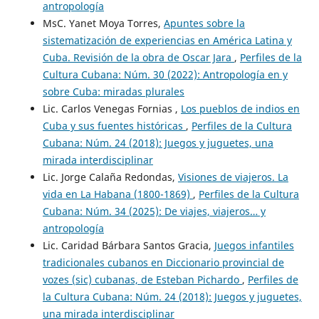
antropología
MsC. Yanet Moya Torres,
Apuntes sobre la
sistematización de experiencias en América Latina y
Cuba. Revisión de la obra de Oscar Jara
,
Perfiles de la
Cultura Cubana: Núm. 30 (2022): Antropología en y
sobre Cuba: miradas plurales
Lic. Carlos Venegas Fornias ,
Los pueblos de indios en
Cuba y sus fuentes históricas
,
Perfiles de la Cultura
Cubana: Núm. 24 (2018): Juegos y juguetes, una
mirada interdisciplinar
Lic. Jorge Calaña Redondas,
Visiones de viajeros. La
vida en La Habana (1800-1869)
,
Perfiles de la Cultura
Cubana: Núm. 34 (2025): De viajes, viajeros… y
antropología
Lic. Caridad Bárbara Santos Gracia,
Juegos infantiles
tradicionales cubanos en Diccionario provincial de
vozes (sic) cubanas, de Esteban Pichardo
,
Perfiles de
la Cultura Cubana: Núm. 24 (2018): Juegos y juguetes,
una mirada interdisciplinar