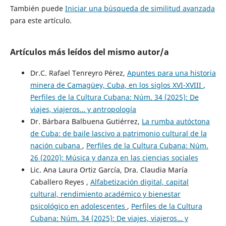
También puede
Iniciar una búsqueda de similitud avanzada
para este artículo.
Artículos más leídos del mismo autor/a
Dr.C. Rafael Tenreyro Pérez,
Apuntes para una historia
minera de Camagüey, Cuba, en los siglos XVI-XVIII
,
Perfiles de la Cultura Cubana: Núm. 34 (2025): De
viajes, viajeros… y antropología
Dr. Bárbara Balbuena Gutiérrez,
La rumba autóctona
de Cuba: de baile lascivo a patrimonio cultural de la
nación cubana
,
Perfiles de la Cultura Cubana: Núm.
26 (2020): Música y danza en las ciencias sociales
Lic. Ana Laura Ortiz García, Dra. Claudia María
Caballero Reyes ,
Alfabetización digital, capital
cultural, rendimiento académico y bienestar
psicológico en adolescentes
,
Perfiles de la Cultura
Cubana: Núm. 34 (2025): De viajes, viajeros… y