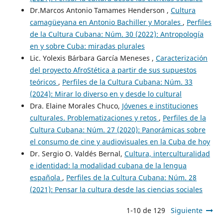
Dr.Marcos Antonio Tamames Henderson ,
Cultura
camagüeyana en Antonio Bachiller y Morales
,
Perfiles
de la Cultura Cubana: Núm. 30 (2022): Antropología
en y sobre Cuba: miradas plurales
Lic. Yolexis Bárbara García Meneses ,
Caracterización
del proyecto AfroStética a partir de sus supuestos
teóricos
,
Perfiles de la Cultura Cubana: Núm. 33
(2024): Mirar lo diverso en y desde lo cultural
Dra. Elaine Morales Chuco,
Jóvenes e instituciones
culturales. Problematizaciones y retos
,
Perfiles de la
Cultura Cubana: Núm. 27 (2020): Panorámicas sobre
el consumo de cine y audiovisuales en la Cuba de hoy
Dr. Sergio O. Valdés Bernal,
Cultura, interculturalidad
e identidad: la modalidad cubana de la lengua
española
,
Perfiles de la Cultura Cubana: Núm. 28
(2021): Pensar la cultura desde las ciencias sociales
1-10 de 129
Siguiente