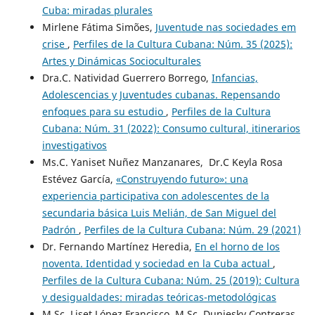
Cuba: miradas plurales
Mirlene Fátima Simões,
Juventude nas sociedades em
crise
,
Perfiles de la Cultura Cubana: Núm. 35 (2025):
Artes y Dinámicas Socioculturales
Dra.C. Natividad Guerrero Borrego,
Infancias,
Adolescencias y Juventudes cubanas. Repensando
enfoques para su estudio
,
Perfiles de la Cultura
Cubana: Núm. 31 (2022): Consumo cultural, itinerarios
investigativos
Ms.C. Yaniset Nuñez Manzanares, Dr.C Keyla Rosa
Estévez García,
«Construyendo futuro»: una
experiencia participativa con adolescentes de la
secundaria básica Luis Melián, de San Miguel del
Padrón
,
Perfiles de la Cultura Cubana: Núm. 29 (2021)
Dr. Fernando Martínez Heredia,
En el horno de los
noventa. Identidad y sociedad en la Cuba actual
,
Perfiles de la Cultura Cubana: Núm. 25 (2019): Cultura
y desigualdades: miradas teóricas-metodológicas
M.Sc. Liset López Francisco, M.Sc. Duniesky Contreras