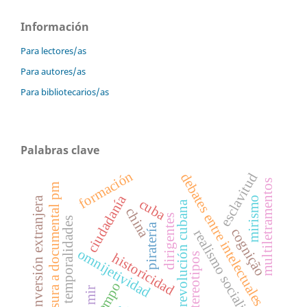
Información
Para lectores/as
Para autores/as
Para bibliotecarios/as
Palabras clave
formación
esclavitud
debates entre intelectuales
multiletramentos
censura a documental pm
ciudadanía
inversión extranjera
mirismo
cuba
revolución cubana
china
dirigentes
temporalidades
piratería
cognição
realismo socialista
omnijetividad
historicidad
estereotipos
tiempo
mir