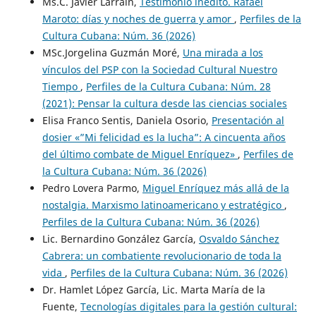
Ms.C. Javier Larraín,
Testimonio inédito. Rafael
Maroto: días y noches de guerra y amor
,
Perfiles de la
Cultura Cubana: Núm. 36 (2026)
MSc.Jorgelina Guzmán Moré,
Una mirada a los
vínculos del PSP con la Sociedad Cultural Nuestro
Tiempo
,
Perfiles de la Cultura Cubana: Núm. 28
(2021): Pensar la cultura desde las ciencias sociales
Elisa Franco Sentis, Daniela Osorio,
Presentación al
dosier «”Mi felicidad es la lucha”: A cincuenta años
del último combate de Miguel Enríquez»
,
Perfiles de
la Cultura Cubana: Núm. 36 (2026)
Pedro Lovera Parmo,
Miguel Enríquez más allá de la
nostalgia. Marxismo latinoamericano y estratégico
,
Perfiles de la Cultura Cubana: Núm. 36 (2026)
Lic. Bernardino González García,
Osvaldo Sánchez
Cabrera: un combatiente revolucionario de toda la
vida
,
Perfiles de la Cultura Cubana: Núm. 36 (2026)
Dr. Hamlet López García, Lic. Marta María de la
Fuente,
Tecnologías digitales para la gestión cultural: