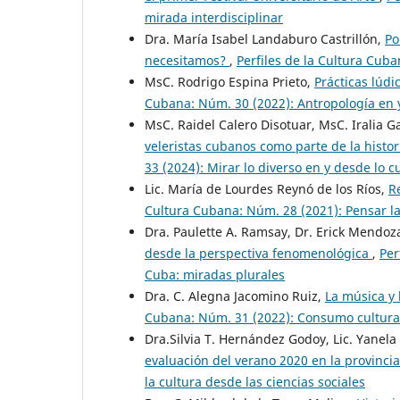
mirada interdisciplinar
Dra. María Isabel Landaburo Castrillón,
Po
necesitamos?
,
Perfiles de la Cultura Cuba
MsC. Rodrigo Espina Prieto,
Prácticas lúdi
Cubana: Núm. 30 (2022): Antropología en 
MsC. Raidel Calero Disotuar, MsC. Iralia G
veleristas cubanos como parte de la histor
33 (2024): Mirar lo diverso en y desde lo cu
Lic. María de Lourdes Reynó de los Ríos,
R
Cultura Cubana: Núm. 28 (2021): Pensar la 
Dra. Paulette A. Ramsay, Dr. Erick Mendoz
desde la perspectiva fenomenológica
,
Per
Cuba: miradas plurales
Dra. C. Alegna Jacomino Ruiz,
La música y
Cubana: Núm. 31 (2022): Consumo cultural, 
Dra.Silvia T. Hernández Godoy, Lic. Yanel
evaluación del verano 2020 en la provinc
la cultura desde las ciencias sociales