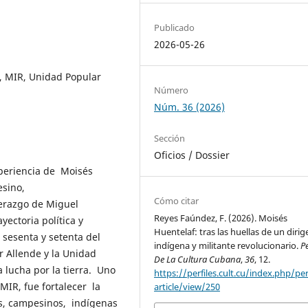
Publicado
2026-05-26
, MIR, Unidad Popular
Número
Núm. 36 (2026)
Sección
Oficios / Dossier
periencia de Moisés
esino,
Cómo citar
iderazgo de Miguel
Reyes Faúndez, F. (2026). Moisés
yectoria política y
Huentelaf: tras las huellas de un diri
s sesenta y setenta del
indígena y militante revolucionario.
Pe
r Allende y la Unidad
De La Cultura Cubana
,
36
, 12.
a lucha por la tierra. Uno
https://perfiles.cult.cu/index.php/per
 MIR, fue fortalecer la
article/view/250
os, campesinos, indígenas