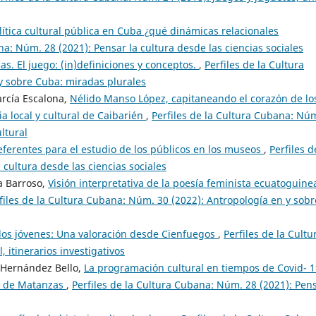
lítica cultural pública en Cuba ¿qué dinámicas relacionales
na: Núm. 28 (2021): Pensar la cultura desde las ciencias sociales
cas. El juego: (in)definiciones y conceptos.
,
Perfiles de la Cultura
y sobre Cuba: miradas plurales
arcía Escalona,
Nélido Manso López, capitaneando el corazón de lo
ia local y cultural de Caibarién
,
Perfiles de la Cultura Cubana: Nú
ltural
eferentes para el estudio de los públicos en los museos
,
Perfiles d
cultura desde las ciencias sociales
a Barroso,
Visión interpretativa de la poesía feminista ecuatoguin
files de la Cultura Cubana: Núm. 30 (2022): Antropología en y sobr
 los jóvenes: Una valoración desde Cienfuegos
,
Perfiles de la Cultu
itinerarios investigativos
a Hernández Bello,
La programación cultural en tiempos de Covid- 1
ia de Matanzas
,
Perfiles de la Cultura Cubana: Núm. 28 (2021): Pen