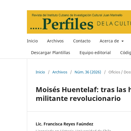
Inicio
Archivos
Contacto
Acerca de
Descargar Plantillas
Equipo editorial
Códi
Inicio
/
Archivos
/
Núm. 36 (2026)
/
Oficios / Dos
Moisés Huentelaf: tras las 
militante revolucionario
Lic. Francisca Reyes Faúndez
Licenciada en Historia, Universidad de Chile.