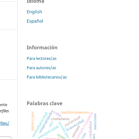
Idioma
English
Español
Información
Para lectores/as
Para autores/as
Para bibliotecarios/as
Palabras clave
gente
rfiles
temporalidades
cuba
multiletramentos
inversión extranjera
intersubjetividad
música jazz
marxismo
esclavitud
ciudadanía
historicidad
mir
files/
revolución cubana
formación ciudadana
omnijetividad
mirismo
tiempo
chinos